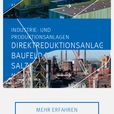
MEHR ERFAHREN
INDUSTRIE- UND
PRODUKTIONSANLAGEN
DIREKTREDUKTIONSANLAGE
BAUFELD SALCOS®,
SALZGITTER
MEHR ERFAHREN
MEHR ERFAHREN