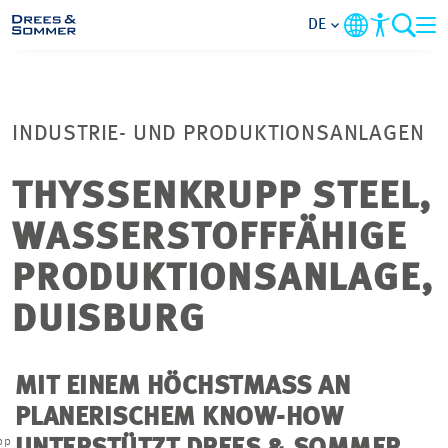
DE
MARKETS
INDUSTRIE- UND PRODUKTIONSANLAGEN
SERVICES
THYSSENKRUPP STEEL,
UNTERNEHMEN
WASSERSTOFFFÄHIGE
IM FOKUS
PRODUKTIONSANLAGE,
DUISBURG
KARRIERE
MIT EINEM HÖCHSTMASS AN P
PROJEKTE
LANERISCHEM KNOW-HOW U
KONTAKT
pp