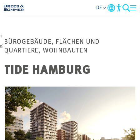
DE
MARKETS
bH
BÜROGEBÄUDE, FLÄCHEN UND
ng)
SERVICES
QUARTIERE, WOHNBAUTEN
UNTERNEHMEN
TIDE HAMBURG
IM FOKUS
KARRIERE
PROJEKTE
KONTAKT