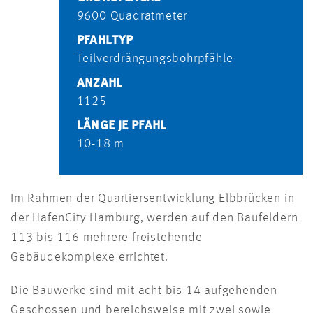
9600 Quadratmeter
PFAHLTYP
Teilverdrängungsbohrpfähle
ANZAHL
1125
LÄNGE JE PFAHL
10-18 m
Im Rahmen der Quartiersentwicklung Elbbrücken in
der HafenCity Hamburg, werden auf den Baufeldern
113 bis 116 mehrere freistehende
Gebäudekomplexe errichtet.
Die Bauwerke sind mit acht bis 14 aufgehenden
Geschossen und bereichsweise mit zwei sowie