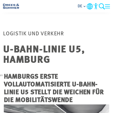
DE
MARKETS
LOGISTIK UND VERKEHR
SERVICES
U-BAHN-LINIE U5,
UNTERNEHMEN
HAMBURG
IM FOKUS
en
HAMBURGS ERSTE
KARRIERE
VOLLAUTOMATISIERTE U-BAHN-
G
LINIE U5 STELLT DIE WEICHEN FÜR
PROJEKTE
DIE MOBILITÄTSWENDE
KONTAKT