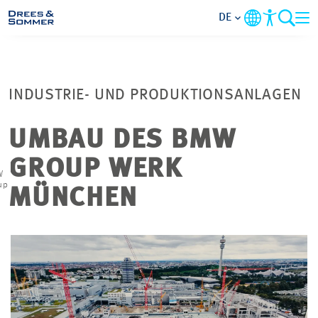
DE
MARKETS
INDUSTRIE- UND PRODUKTIONSANLAGEN
SERVICES
UMBAU DES BMW
UNTERNEHMEN
GROUP WERK
W
up
IM FOKUS
MÜNCHEN
KARRIERE
PROJEKTE
KONTAKT