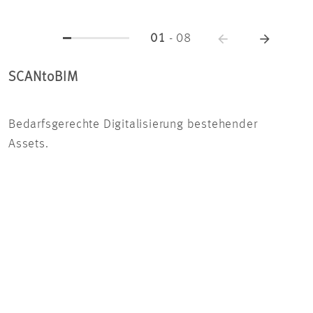
01
-
08
SCANtoBIM
IN
Bedarfsgerechte Digitalisierung bestehender
Dur
Assets.
Kol