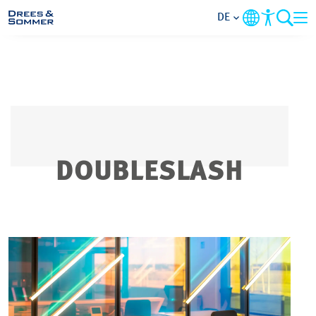
DE
MARKETS
SERVICES
UNTERNEHMEN
DOUBLESLASH
IM FOKUS
KARRIERE
PROJEKTE
KONTAKT