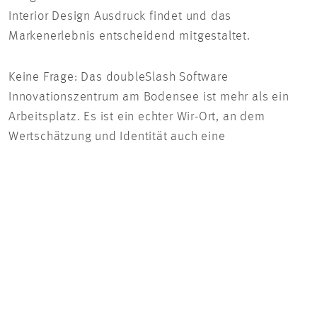
Interior Design Ausdruck findet und das
Markenerlebnis entscheidend mitgestaltet.
Keine Frage: Das doubleSlash Software
Innovationszentrum am Bodensee ist mehr als ein
Arbeitsplatz. Es ist ein echter Wir-Ort, an dem
Wertschätzung und Identität auch eine
gestalterische Heimat gefunden haben.
„Das Ergebnis ist einzigartig geworden und bietet
beste Voraussetzungen für eine erfolgreiche
Zukunft. Wir lieben es.“