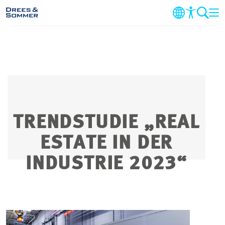
MARKETS
SERVICES
UNTERNEHMEN
TRENDSTUDIE „REAL
IM FOKUS
ESTATE IN DER
INDUSTRIE 2023“
KARRIERE
PROJEKTE
KONTAKT