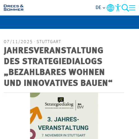
DE
MARKETS
07/11/2025
· STUTTGART
SERVICES
JAHRESVERANSTALTUNG
DES STRATEGIEDIALOGS
UNTERNEHMEN
„BEZAHLBARES WOHNEN
UND INNOVATIVES BAUEN“
IM FOKUS
KARRIERE
PROJEKTE
KONTAKT