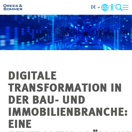
DE
MARKETS
SERVICES
UNTERNEHMEN
DIGITALE
IM FOKUS
TRANSFORMATION IN
KARRIERE
DER BAU- UND
IMMOBILIENBRANCHE:
PROJEKTE
EINE
KONTAKT