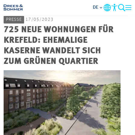
DE
PRESSE
17/05/2023
MARKETS
725 NEUE WOHNUNGEN FÜR
KREFELD: EHEMALIGE
SERVICES
KASERNE WANDELT SICH
ZUM GRÜNEN QUARTIER
UNTERNEHMEN
IM FOKUS
KARRIERE
PROJEKTE
KONTAKT