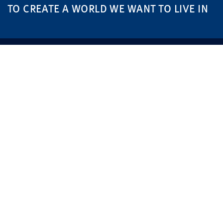
TO CREATE A WORLD WE WANT TO LIVE IN
MARKETS
IM FOKUS
Real Estate
Nachhaltigkeit
Infrastructure
Digitalisierung
Industry
Security and Defense
SERVICES
UNTERNEHMEN
Consulting
Standorte
Implementation
Presse
Kontakt