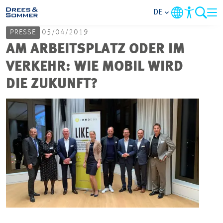
DE
PRESSE
05/04/2019
MARKETS
AM ARBEITSPLATZ ODER IM
VERKEHR: WIE MOBIL WIRD
SERVICES
DIE ZUKUNFT?
UNTERNEHMEN
IM FOKUS
KARRIERE
PROJEKTE
KONTAKT