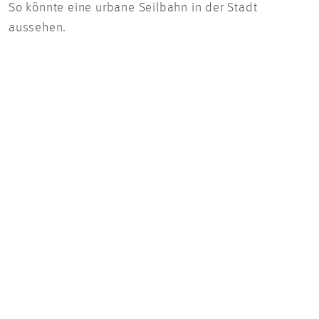
So könnte eine urbane Seilbahn in der Stadt
So k
aussehen.
auss