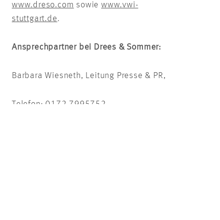
www.dreso.com
sowie
www.vwi-
stuttgart.de
.
Ansprechpartner bei Drees & Sommer:
Barbara Wiesneth, Leitung Presse & PR,
Telefon: 0172 7995752
Ansprechpartner beim VWI:
Stefan Tritschler, Geschäftsführer
Telefon: 0711 894602-12