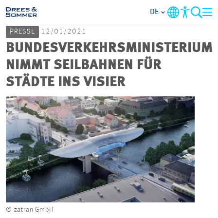
DE
PRESSE
12/01/2021
MARKETS
BUNDESVERKEHRSMINISTERIUM
NIMMT SEILBAHNEN FÜR
SERVICES
STÄDTE INS VISIER
UNTERNEHMEN
IM FOKUS
KARRIERE
PROJEKTE
© zatran GmbH
© zat
KONTAKT