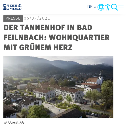
DE
PRESSE
05/07/2021
MARKETS
DER TANNENHOF IN BAD
FEILNBACH: WOHNQUARTIER
SERVICES
MIT GRÜNEM HERZ
UNTERNEHMEN
IM FOKUS
KARRIERE
PROJEKTE
© Quest AG
KONTAKT