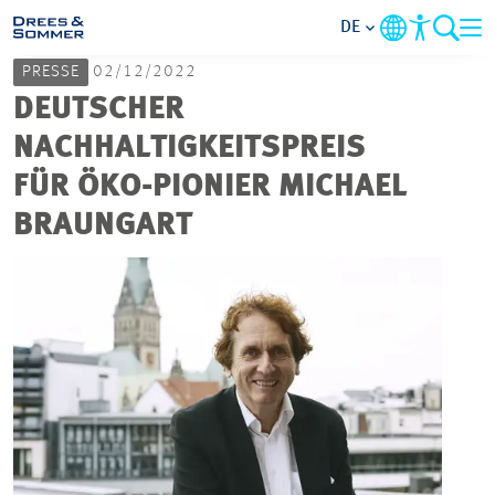
DE
PRESSE
02/12/2022
MARKETS
DEUTSCHER
NACHHALTIGKEITSPREIS
SERVICES
FÜR ÖKO-PIONIER MICHAEL
BRAUNGART
UNTERNEHMEN
IM FOKUS
KARRIERE
PROJEKTE
KONTAKT