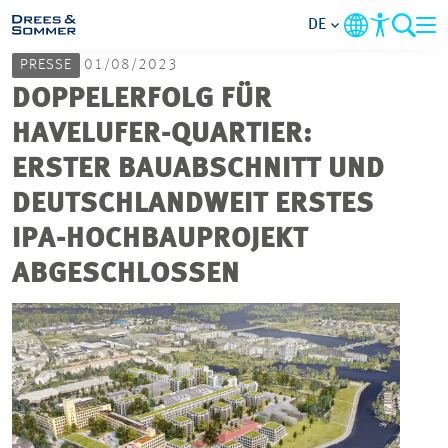
DE
PRESSE
01/08/2023
MARKETS
DOPPELERFOLG FÜR
HAVELUFER-QUARTIER:
SERVICES
ERSTER BAUABSCHNITT UND
DEUTSCHLANDWEIT ERSTES
UNTERNEHMEN
IPA-HOCHBAUPROJEKT
IM FOKUS
ABGESCHLOSSEN
KARRIERE
PROJEKTE
KONTAKT