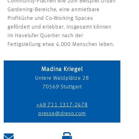
Community-Flächen wie zum Beispiel Urban
Gardening-Bereiche, eine anmietbare
Profiküche und Co-Working Spaces
gefördert und erlebbar. Insgesamt können
im Havelufer Quartier nach der
Fertigstellung etwa 4.000 Menschen leben.
Madina Kriegel
Untere Waldplätze 28
70569
Stuttgart
+49 711 1317-2478
presse@dreso.com