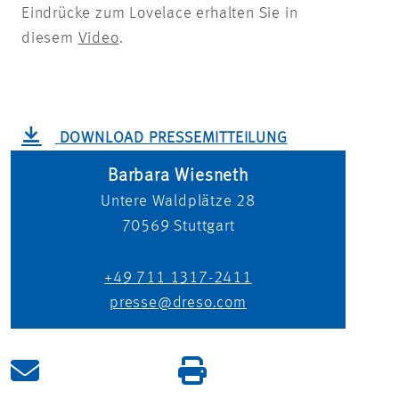
Eindrücke zum Lovelace erhalten Sie in
diesem
Video
.
DOWNLOAD PRESSEMITTEILUNG
Barbara Wiesneth
Untere Waldplätze 28
70569
Stuttgart
+49 711 1317-2411
presse@dreso.com