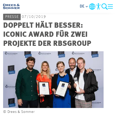
DE
PRESSE
07/10/2019
MARKETS
DOPPELT HÄLT BESSER:
ICONIC AWARD FÜR ZWEI
SERVICES
PROJEKTE DER RBSGROUP
UNTERNEHMEN
IM FOKUS
KARRIERE
PROJEKTE
© Drees & Sommer
KONTAKT