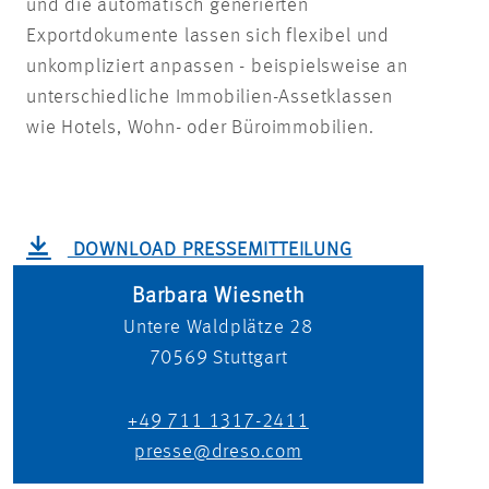
und die automatisch generierten
Exportdokumente lassen sich flexibel und
unkompliziert anpassen - beispielsweise an
unterschiedliche Immobilien-Assetklassen
wie Hotels, Wohn- oder Büroimmobilien.
DOWNLOAD PRESSEMITTEILUNG
Barbara Wiesneth
Untere Waldplätze 28
70569
Stuttgart
+49 711 1317-2411
presse@dreso.com