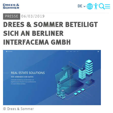
DE
PRESSE
06/03/2019
MARKETS
DREES & SOMMER BETEILIGT
SICH AN BERLINER
SERVICES
INTERFACEMA GMBH
UNTERNEHMEN
IM FOKUS
KARRIERE
PROJEKTE
© Drees & Sommer
© Dr
KONTAKT