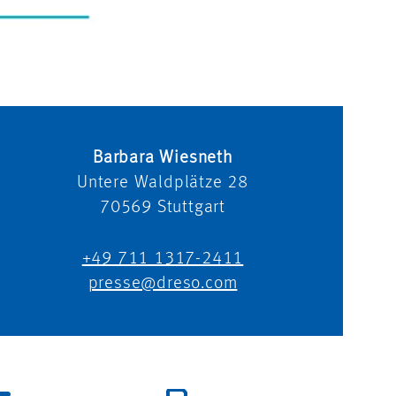
Barbara Wiesneth
Untere Waldplätze 28
70569
Stuttgart
+49 711 1317-2411
presse@dreso.com