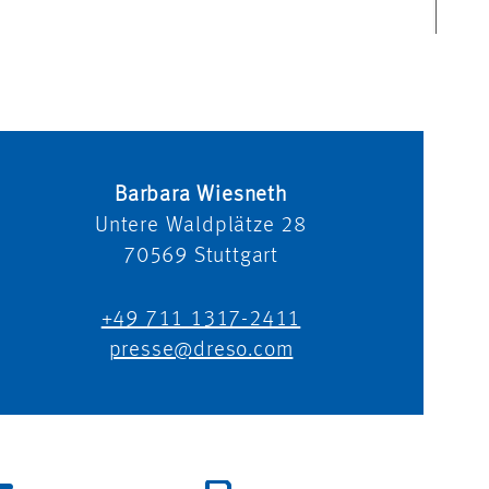
Barbara Wiesneth
Untere Waldplätze 28
70569
Stuttgart
+49 711 1317-2411
presse@dreso.com