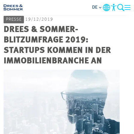
DE
PRESSE
19/12/2019
MARKETS
DREES & SOMMER-
BLITZUMFRAGE 2019:
SERVICES
STARTUPS KOMMEN IN DER
IMMOBILIENBRANCHE AN
UNTERNEHMEN
IM FOKUS
KARRIERE
PROJEKTE
KONTAKT