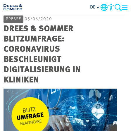
DE
PRESSE
05/06/2020
MARKETS
DREES & SOMMER
BLITZUMFRAGE:
SERVICES
CORONAVIRUS
BESCHLEUNIGT
UNTERNEHMEN
DIGITALISIERUNG IN
IM FOKUS
KLINIKEN
KARRIERE
PROJEKTE
KONTAKT