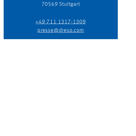
70569
Stuttgart
+49 711 1317-1309
presse@dreso.com
UNITING OPPOSITES
TO CREATE A WORLD WE WANT TO LIVE IN