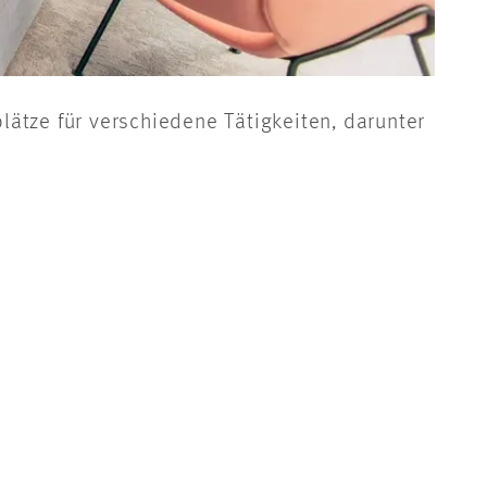
© 
ätze für verschiedene Tätigkeiten, darunter
O
K