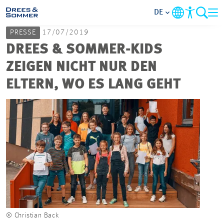
DE
PRESSE
17/07/2019
MARKETS
DREES & SOMMER-KIDS
ZEIGEN NICHT NUR DEN
SERVICES
ELTERN, WO ES LANG GEHT
UNTERNEHMEN
IM FOKUS
KARRIERE
PROJEKTE
© Christian Back
KONTAKT