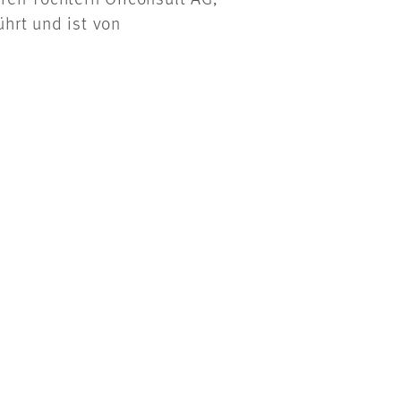
ren Töchtern Offconsult AG,
hrt und ist von