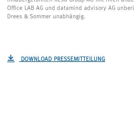
inhabergeführten Reso Group AG mit ihren ande
Office LAB AG und datamind advisory AG unberü
Drees & Sommer unabhängig.
DOWNLOAD PRESSEMITTEILUNG