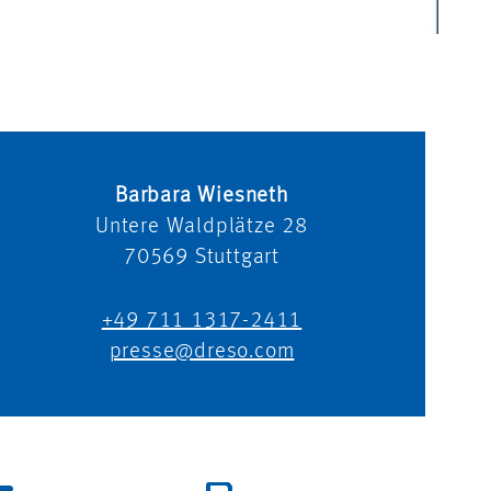
Barbara Wiesneth
Untere Waldplätze 28
70569
Stuttgart
+49 711 1317-2411
presse@dreso.com