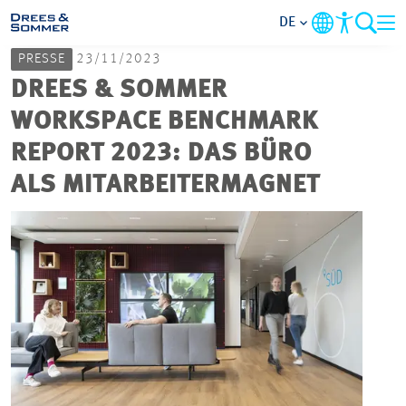
DE
PRESSE
23/11/2023
MARKETS
DREES & SOMMER
WORKSPACE BENCHMARK
SERVICES
REPORT 2023: DAS BÜRO
ALS MITARBEITERMAGNET
UNTERNEHMEN
s
IM FOKUS
KARRIERE
PROJEKTE
KONTAKT