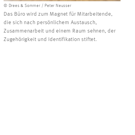
82 P
© Drees & Sommer / Peter Neusser
Desk
Das Büro wird zum Magnet für Mitarbeitende,
Hälf
die sich nach persönlichem Austausch,
inte
Zusammenarbeit und einem Raum sehnen, der
noch
Zugehörigkeit und Identifikation stiftet.
ein D