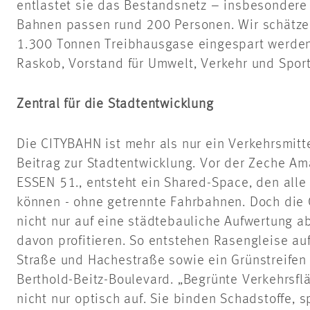
entlastet sie das Bestandsnetz – insbesondere 
Bahnen passen rund 200 Personen. Wir schätzen
1.300 Tonnen Treibhausgase eingespart werden
Raskob
, Vorstand für Umwelt, Verkehr und Sport
Zentral für die Stadtentwicklung
Die CITYBAHN ist mehr als nur ein Verkehrsmitte
Beitrag zur Stadtentwicklung. Vor der Zeche Am
ESSEN 51., entsteht ein
Shared
-Space, den all
können - ohne getrennte Fahrbahnen. Doch die G
nicht nur auf eine städtebauliche Aufwertung ab
davon profitieren. So entstehen Rasengleise au
Straße und
Hachestraße
sowie ein Grünstreife
Berthold-Beitz-Boulevard. „Begrünte Verkehrsfl
nicht nur optisch auf. Sie binden Schadstoffe,