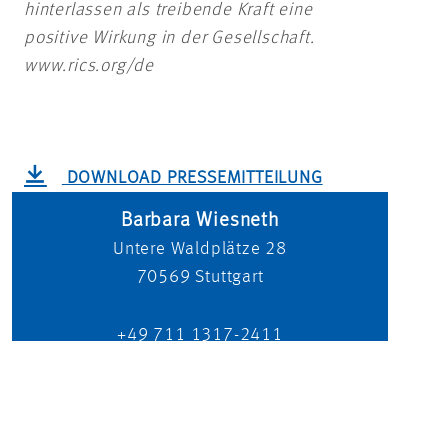
hinterlassen als treibende Kraft eine
positive Wirkung in der Gesellschaft.
www.rics.org/de
DOWNLOAD PRESSEMITTEILUNG
Barbara Wiesneth
Untere Waldplätze 28
70569
Stuttgart
+49 711 1317-2411
presse@dreso.com