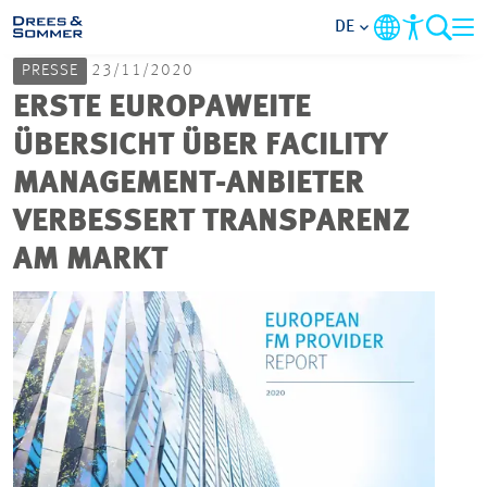
DE
PRESSE
23/11/2020
MARKETS
ERSTE EUROPAWEITE
ÜBERSICHT ÜBER FACILITY
SERVICES
MANAGEMENT-ANBIETER
VERBESSERT TRANSPARENZ
UNTERNEHMEN
AM MARKT
IM FOKUS
KARRIERE
PROJEKTE
KONTAKT