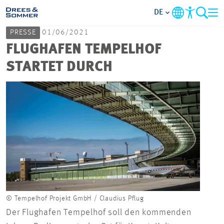
DE
PRESSE
01/06/2021
MARKETS
FLUGHAFEN TEMPELHOF
STARTET DURCH
SERVICES
UNTERNEHMEN
IM FOKUS
KARRIERE
PROJEKTE
© Tempelhof Projekt GmbH / Claudius Pflug
© Tem
Der Flughafen Tempelhof soll den kommenden
KONTAKT