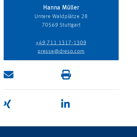
Hanna Müller
Untere Waldplätze 28
70569
Stuttgart
+49 711 1317-1309
presse@dreso.com