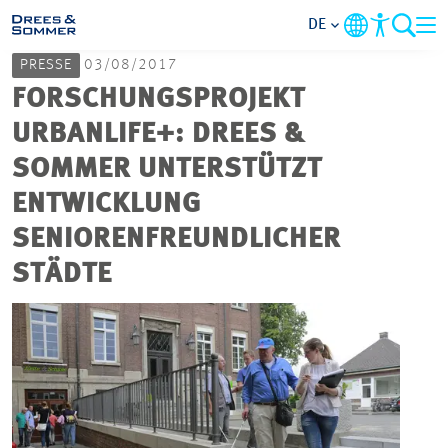
DE
PRESSE
03/08/2017
MARKETS
FORSCHUNGSPROJEKT
URBANLIFE+: DREES &
SERVICES
SOMMER UNTERSTÜTZT
ENTWICKLUNG
UNTERNEHMEN
SENIORENFREUNDLICHER
IM FOKUS
STÄDTE
KARRIERE
PROJEKTE
KONTAKT