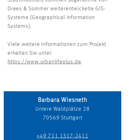
Drees & Sommer weiterentwickelte GIS-
Systeme (Geographical Information
Systems).
Viele weitere Informationen zum Projekt
erhalten Sie unter
https://www.urbanlifeplus.de
.
Barbara Wiesneth
Untere Waldplätze 28
70569
Stuttgart
+49 711 1317-2411