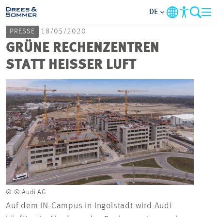
DE
PRESSE
18/05/2020
MARKETS
GRÜNE RECHENZENTREN
STATT HEISSER LUFT
SERVICES
UNTERNEHMEN
IM FOKUS
KARRIERE
PROJEKTE
© © Audi AG
Auf dem IN-Campus in Ingolstadt wird Audi
KONTAKT