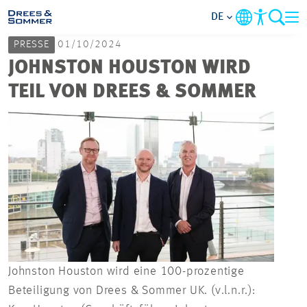
DE
PRESSE
01/10/2024
MARKETS
JOHNSTON HOUSTON WIRD
TEIL VON DREES & SOMMER
SERVICES
UNTERNEHMEN
IM FOKUS
KARRIERE
PROJEKTE
Johnston Houston wird eine 100-prozentige
Beteiligung von Drees & Sommer UK. (v.l.n.r.):
KONTAKT