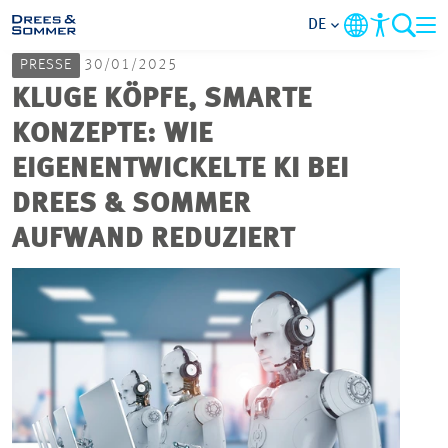
DE
PRESSE
30/01/2025
MARKETS
KLUGE KÖPFE, SMARTE
KONZEPTE: WIE
SERVICES
EIGENENTWICKELTE KI BEI
DREES & SOMMER
UNTERNEHMEN
AUFWAND REDUZIERT
IM FOKUS
KARRIERE
PROJEKTE
KONTAKT