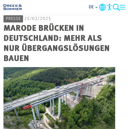
DE
PRESSE
25/02/2025
MARKETS
MARODE BRÜCKEN IN
DEUTSCHLAND: MEHR ALS
SERVICES
NUR ÜBERGANGSLÖSUNGEN
BAUEN
UNTERNEHMEN
IM FOKUS
KARRIERE
PROJEKTE
KONTAKT