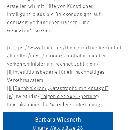
erstellen wir mit Hilfe von Künstlicher
Intelligenz plausible Brückendesigns auf
der Basis vorhandener Trassen- und
Geodaten“, so Ganz.
[i]
https://www.bund.net/themen/aktuelles/detail-
aktuelles/news/marode-autobahnbruecken-
verkehrsministerium-rechnet-zahl-klein/
[ii]
Investitionsbedarfe für ein nachhaltiges
Verkehrssystem
[iii]
Bahnbrücken: „Katastrophe mit Ansage!“
[iv]
IW-Studie:
Folgen der A45-Sperrung
:
Eine ökonomische Schadensbetrachtung
Barbara Wiesneth
Untere Waldplätze 28