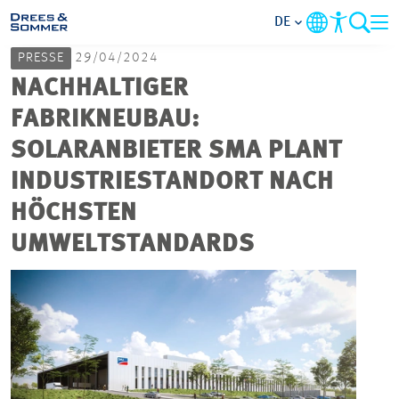
DE
PRESSE
29/04/2024
MARKETS
NACHHALTIGER
FABRIKNEUBAU:
SERVICES
SOLARANBIETER SMA PLANT
INDUSTRIESTANDORT NACH
UNTERNEHMEN
HÖCHSTEN
IM FOKUS
UMWELTSTANDARDS
KARRIERE
PROJEKTE
KONTAKT