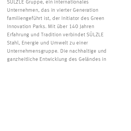
SÜLZLE Gruppe, ein internationales
Unternehmen, das in vierter Generation
familiengeführt ist, der Initiator des Green
Innovation Parks. Mit über 140 Jahren
Erfahrung und Tradition verbindet SÜLZLE
Stahl, Energie und Umwelt zu einer
Unternehmensgruppe. Die nachhaltige und
ganzheitliche Entwicklung des Geländes in
Sulz/Vöhringen in Verbindung mit der
Transformation der SÜLZLE Gruppe in die
digitalisierte Zukunft stehen hierbei im
Fokus.
Weitere Informationen zum Green
Innovation Park finden Sie unter:
www.greeninnovationpark.de