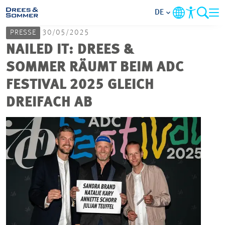
DE
PRESSE
30/05/2025
MARKETS
NAILED IT: DREES &
SOMMER RÄUMT BEIM ADC
SERVICES
FESTIVAL 2025 GLEICH
DREIFACH AB
UNTERNEHMEN
IM FOKUS
KARRIERE
PROJEKTE
KONTAKT