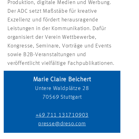
Produktion, digitale Medien und Werbung.
Der ADC setzt Maßstäbe für kreative
Exzellenz und fördert herausragende
Leistungen in der Kommunikation. Dafür
organisiert der Verein Wettbewerbe,
Kongresse, Seminare, Vorträge und Events
sowie B2B-Veranstaltungen und
veröffentlicht vielfältige Fachpublikationen.
Marie Claire Beichert
Untere Waldplätze 28
70569
Stuttgart
+49 711 131710903
presse@dreso.com