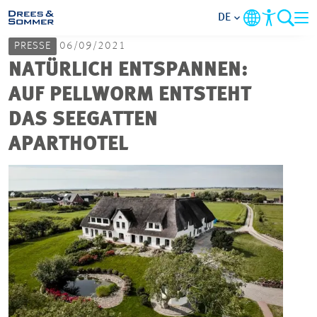
DE
PRESSE
06/09/2021
MARKETS
NATÜRLICH ENTSPANNEN:
AUF PELLWORM ENTSTEHT
SERVICES
DAS SEEGATTEN
APARTHOTEL
UNTERNEHMEN
IM FOKUS
KARRIERE
PROJEKTE
KONTAKT