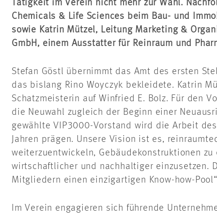
Tätigkeit im Verein nicht mehr zur Wahl. Nachfo
Chemicals & Life Sciences beim Bau- und Immo
sowie Katrin Mützel, Leitung Marketing & Organi
GmbH, einem Ausstatter für Reinraum und Phar
Stefan Göstl übernimmt das Amt des ersten Stel
das bislang Rino Woyczyk bekleidete. Katrin Müt
Schatzmeisterin auf Winfried E. Bolz. Für den V
die Neuwahl zugleich der Beginn einer Neuausr
gewählte VIP3000-Vorstand wird die Arbeit des
Jahren prägen. Unsere Vision ist es, reinraum
weiterzuentwickeln, Gebäudekonstruktionen zu
wirtschaftlicher und nachhaltiger einzusetzen. 
Mitgliedern einen einzigartigen Know-how-Pool“
Im Verein engagieren sich führende Unternehme