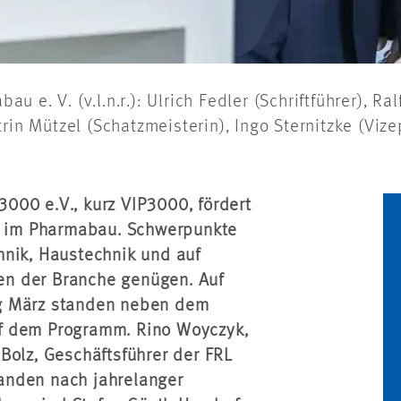
e. V. (v.l.n.r.): Ulrich Fedler (Schriftführer), Ral
rin Mützel (Schatzmeisterin), Ingo Sternitzke (Viz
000 e.V., kurz VIP3000, fördert
en im Pharmabau. Schwerpunkte
hnik, Haustechnik und auf
n der Branche genügen. Auf
ng März standen neben dem
f dem Programm. Rino Woyczyk,
Bolz, Geschäftsführer der FRL
anden nach jahrelanger