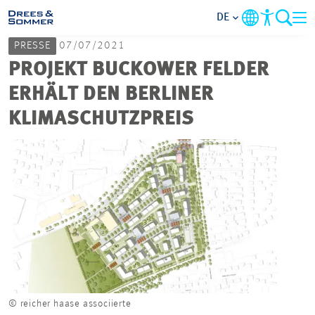
DE
PRESSE
07/07/2021
MARKETS
PROJEKT BUCKOWER FELDER
ERHÄLT DEN BERLINER
SERVICES
KLIMASCHUTZPREIS
UNTERNEHMEN
IM FOKUS
KARRIERE
PROJEKTE
© reicher haase associierte
KONTAKT