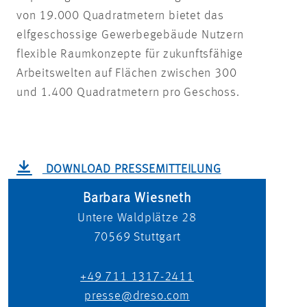
von 19.000 Quadratmetern bietet das
elfgeschossige Gewerbegebäude Nutzern
flexible Raumkonzepte für zukunftsfähige
Arbeitswelten auf Flächen zwischen 300
und 1.400 Quadratmetern pro Geschoss.
DOWNLOAD PRESSEMITTEILUNG
Barbara Wiesneth
Untere Waldplätze 28
70569
Stuttgart
+49 711 1317-2411
presse@dreso.com