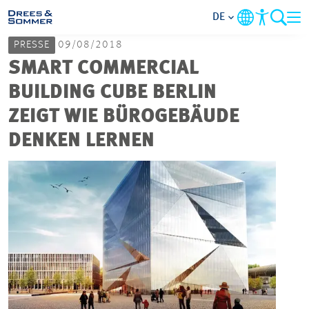
DE
PRESSE
09/08/2018
MARKETS
SMART COMMERCIAL
BUILDING CUBE BERLIN
SERVICES
ZEIGT WIE BÜROGEBÄUDE
DENKEN LERNEN
UNTERNEHMEN
IM FOKUS
KARRIERE
PROJEKTE
KONTAKT