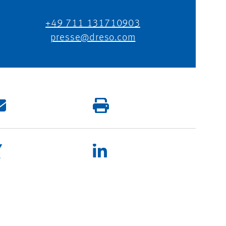
+49 711 131710903
presse@dreso.com