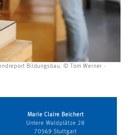
rendreport Bildungsbau. © Tom Werner -
Marie Claire Beichert
Untere Waldplätze 28
70569
Stuttgart