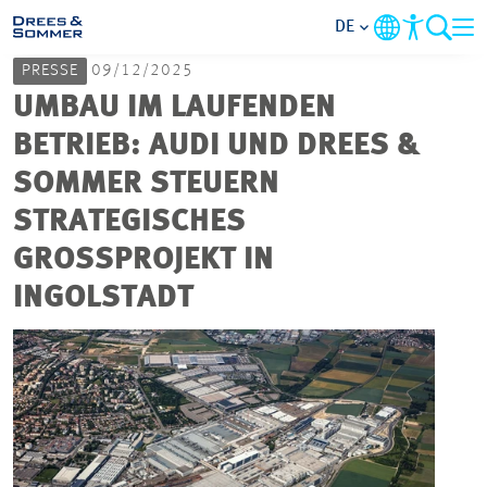
DE
PRESSE
09/12/2025
MARKETS
UMBAU IM LAUFENDEN
BETRIEB: AUDI UND DREES &
SERVICES
SOMMER STEUERN
STRATEGISCHES
UNTERNEHMEN
GROSSPROJEKT IN I
IM FOKUS
NGOLSTADT
KARRIERE
PROJEKTE
KONTAKT