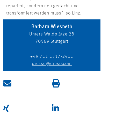
repariert, sondern neu gedacht und
transformiert werden muss“, so Linz.
Barbara Wiesneth
Untere Waldplätze 28
70569
Stuttgart
+49 711 1317-2411
presse@dreso.com