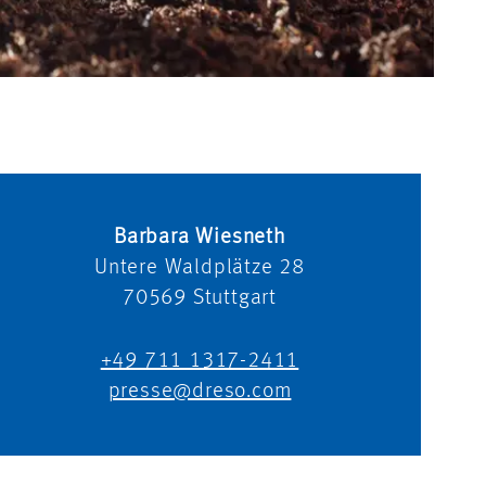
Barbara Wiesneth
Untere Waldplätze 28
70569
Stuttgart
+49 711 1317-2411
presse@dreso.com