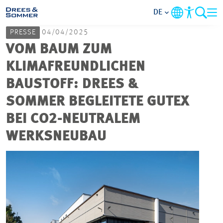
DE
PRESSE
04/04/2025
MARKETS
VOM BAUM ZUM
KLIMAFREUNDLICHEN
SERVICES
BAUSTOFF: DREES &
SOMMER BEGLEITETE GUTEX
UNTERNEHMEN
BEI CO2-NEUTRALEM
IM FOKUS
WERKSNEUBAU
KARRIERE
PROJEKTE
KONTAKT