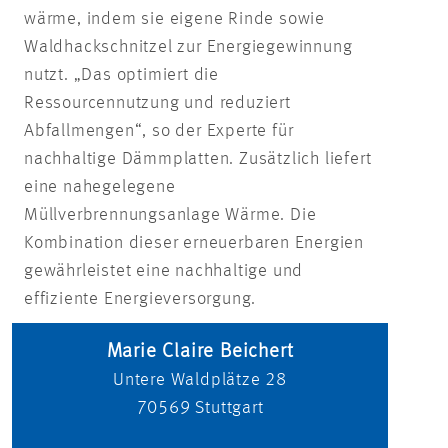
wärme, indem sie eigene Rinde sowie
Waldhackschnitzel zur Energiegewinnung
nutzt. „Das optimiert die
Ressourcennutzung und reduziert
Abfallmengen“, so der Experte für
nachhaltige Dämmplatten. Zusätzlich liefert
eine nahegelegene
Müllverbrennungsanlage Wärme. Die
Kombination dieser erneuerbaren Energien
gewährleistet eine nachhaltige und
effiziente Energieversorgung.
Marie Claire Beichert
Untere Waldplätze 28
70569
Stuttgart