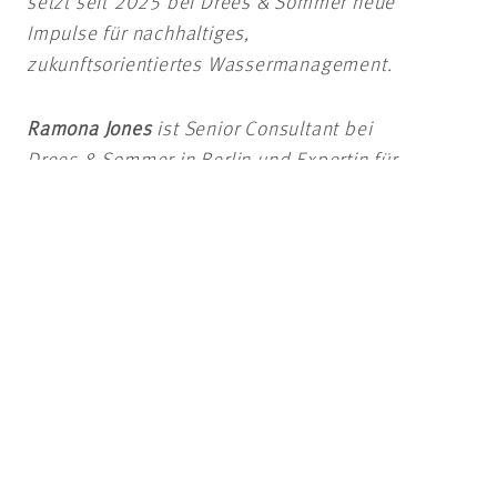
setzt seit 2025 bei Drees & Sommer neue
Impulse für nachhaltiges,
zukunftsorientiertes Wassermanagement.
Ramona Jones
ist Senior Consultant bei
Drees & Sommer in Berlin und Expertin für
integriertes Wassermanagement sowie
klimaresiliente Quartiersentwicklung. Sie
entwickelt wasserbezogene Strategien für
urbane Räume, darunter Konzepte zur
Regenwasserbewirtschaftung,
naturbasierten Klimaanpassung und
nachhaltigen Wärme- und
Wasserversorgung im Quartier. Durch ihre
ingenieurwissenschaftliche Ausbildung im
Umweltingenieurwesen mit Schwerpunkt