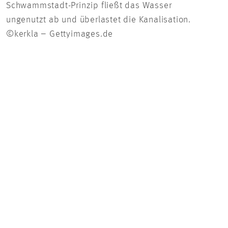
Schwammstadt-Prinzip fließt das Wasser
Tele
ungenutzt ab und überlastet die Kanalisation.
erst
©kerkla – Gettyimages.de
Troc
Proz
den 
nach