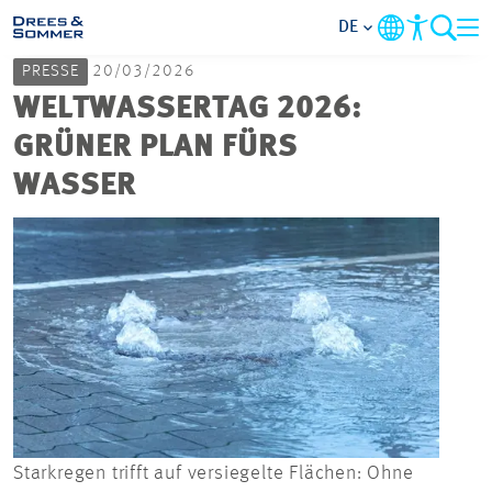
DE
PRESSE
20/03/2026
MARKETS
WELTWASSERTAG 2026:
GRÜNER PLAN FÜRS
SERVICES
WASSER
UNTERNEHMEN
IM FOKUS
KARRIERE
PROJEKTE
Starkregen trifft auf versiegelte Flächen: Ohne
Der 
KONTAKT