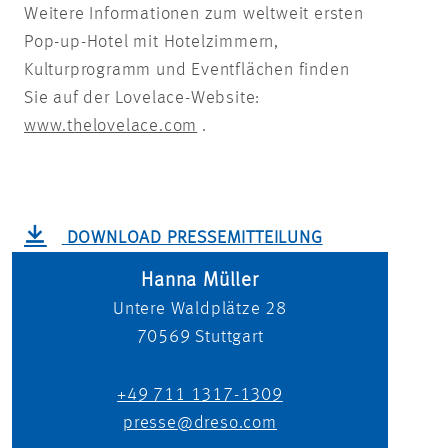
Weitere Informationen zum weltweit ersten
Pop-up-Hotel mit Hotelzimmern,
Kulturprogramm und Eventflächen finden
Sie auf der Lovelace-Website:
www.thelovelace.com
.
DOWNLOAD PRESSEMITTEILUNG
Hanna Müller
Untere Waldplätze 28
70569
Stuttgart
+49 711 1317-1309
presse@dreso.com