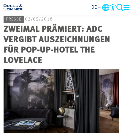
DE
PRESSE
03/05/2018
MARKETS
ZWEIMAL PRÄMIERT: ADC
VERGIBT AUSZEICHNUNGEN
SERVICES
FÜR POP-UP-HOTEL THE
LOVELACE
UNTERNEHMEN
IM FOKUS
KARRIERE
PROJEKTE
KONTAKT