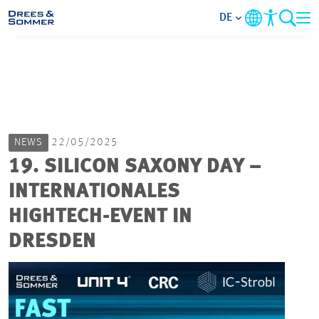
DE
MARKETS
SERVICES
NEWS
22/05/2025
UNTERNEHMEN
19. SILICON SAXONY DAY –
INTERNATIONALES
IM FOKUS
HIGHTECH-EVENT IN
KARRIERE
DRESDEN
PROJEKTE
KONTAKT