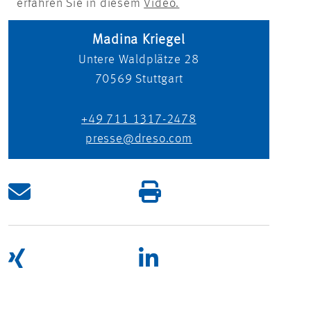
erfahren Sie in diesem
Video.
Madina Kriegel
Untere Waldplätze 28
70569
Stuttgart
+49 711 1317-2478
presse@dreso.com