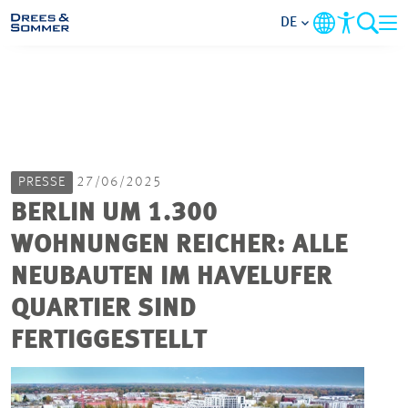
DE
MARKETS
SERVICES
PRESSE
27/06/2025
UNTERNEHMEN
BERLIN UM 1.300
WOHNUNGEN REICHER: ALLE
IM FOKUS
NEUBAUTEN IM HAVELUFER
KARRIERE
QUARTIER SIND
FERTIGGESTELLT
PROJEKTE
KONTAKT