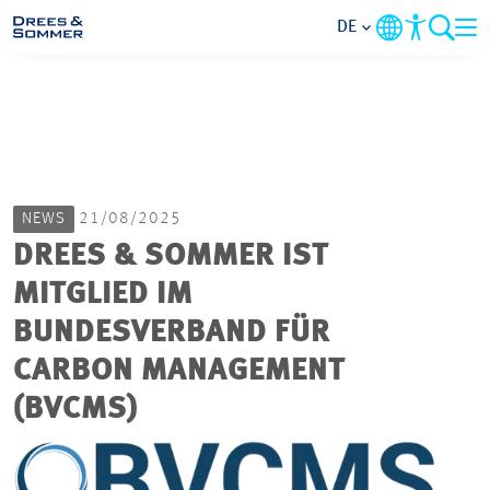
DE
MARKETS
SERVICES
NEWS
21/08/2025
UNTERNEHMEN
DREES & SOMMER IST
MITGLIED IM
IM FOKUS
BUNDESVERBAND FÜR
KARRIERE
CARBON MANAGEMENT
(BVCMS)
PROJEKTE
KONTAKT