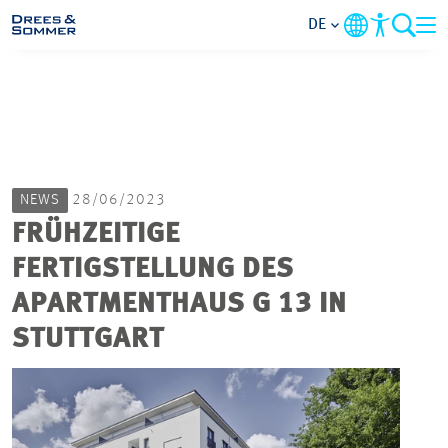
DE
MARKETS
SERVICES
NEWS
28/06/2023
UNTERNEHMEN
FRÜHZEITIGE
FERTIGSTELLUNG DES
IM FOKUS
APARTMENTHAUS G 13 IN
KARRIERE
STUTTGART
PROJEKTE
KONTAKT